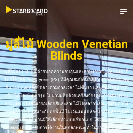
มู่ลี่ไม้ Wooden Venetian
Blinds
มู่ลี่ไม้แบบใบ PS ถ่ายทอดความอบอุ่นและหรูหราของไม้ธรรมชาติ
โดยใช้วัสดุ Polystyrene (PS) ที่มีคุณสมบัติน้ำหนักเบา ทนแดด ทน
ชื้น ไม่บิดงอหรือซีดจางตามกาลเวลา ไม่ขึ้นรา และสามารถทำชุด
กว้างได้โดยไม่เสียรูป ใบม่านผลิตด้วยเครื่องจักรคุณภาพสูง พร้อม
ลามิเนตผิวให้สามารถเลือกสีและลายไม้ได้หลากหลาย ซึ่งสีมีความ
คงทนกว่า 5 ปี เหมาะกับทุกพื้นที่ ไม่เว้นแม้แต่ห้องน้ำหรือห้องครัวที่
มีความชื้นสูง ม่านมีให้เลือกทั้งแบบเชือกแยก โซ่วน และระบบ
มอเตอร์ เพื่อรองรับการใช้งานในทุกลักษณะ ทั้งในบ้านพักอาศัยและ