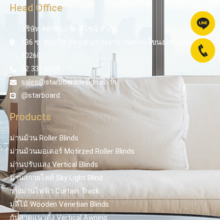
Head Office
บริษัท สตาร์บอร์ด ดีไซน์ จำกัด
136 ซ. สุขุมวิท 89 แขวงบางจาก เขตพระโขนง กรุงเทพ
10260
02 331 6600
sales@starboarddesign.co.th
@starboard
Products
ม่านม้วน Roller Blinds
ม่านม้วนมอเตอร์ Motirzed Roller Blinds
ม่านปรับแสง Vertical Blinds
ม่านสกายไลท์ Sky Light Blind
รางม่านไฟฟ้า Curtain Track
มู่ลี่ไม้ Wooden Venetian Blinds
กันสาดแนวตั้ง Vertical Awning