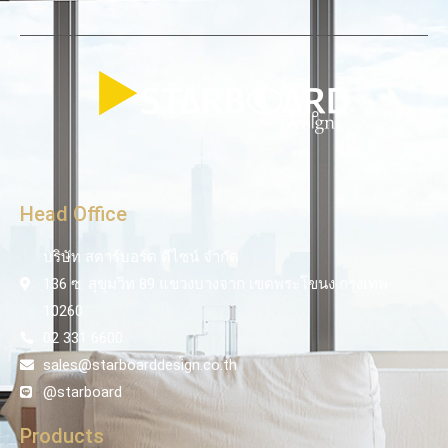
Head Office
บริษัท สตาร์บอร์ด ดีไซน์ จำกัด
136 ซ. สุขุมวิท 89 แขวงบางจาก เขตพระโขนง กรุงเทพ
10260
02 331 6600
sales@starboarddesign.co.th
@starboard
Products